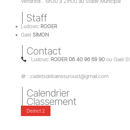
Vendredi : 19h30 à 21h00 au Stade Municipal
| Staff
Ludovic
ROGER
Gaël
SIMON
| Contact
: Ludovic
ROGER
06 40 96 69 90
ou Gaël S
＠ : cadetsdebainssuroust@gmail.com
| Calendrier
| Classement
District 2