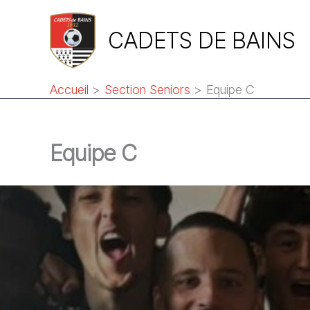
Aller
au
CADETS DE BAINS
contenu
Accueil
Section Seniors
Equipe C
Equipe C