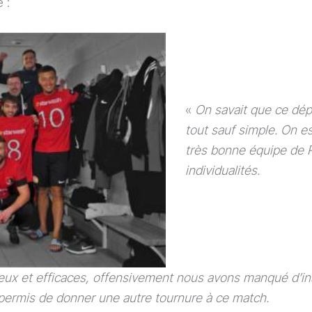
 :
«
On savait que ce dép
tout sauf simple. On e
très bonne équipe de 
individualités.
eux et efficaces, offensivement nous avons manqué d’ins
 permis de donner une autre tournure à ce match.