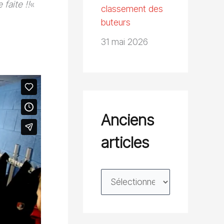
 faite !!
«
classement des
buteurs
31 mai 2026
Anciens
articles
A
n
c