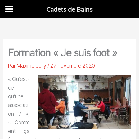
Cadets de Bains
Aller
au
contenu
Formation « Je suis foot »
Par
Maxime Jolly
/
27 novembre 2020
« Qu’est-
ce
qu’une
associati
on ? »,
« Comm
ent ça