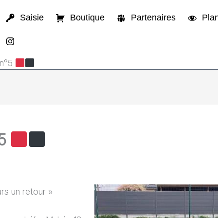
Saisie
Boutique
Partenaires
Plan
 n°5
°5
urs un retour »