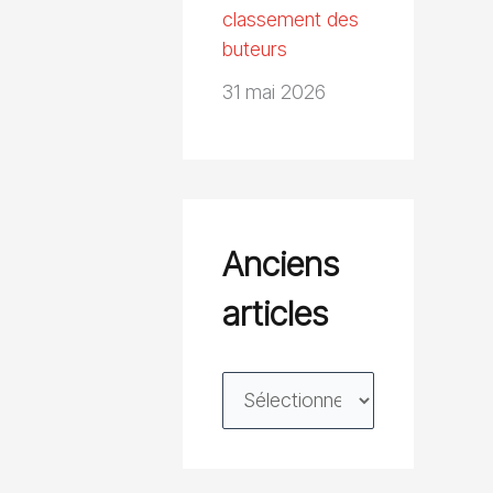
classement des
buteurs
31 mai 2026
Anciens
articles
A
n
c